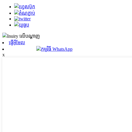
ផ្ញើអ៊ីមែល
កម្មវិធី WhatsApp
x