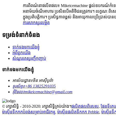
ការពិពណ៌នាផលិតផល៖ Mikeicemachine ផ្តល់ឧបករណ៍កំទេច
អនាម័យចំណីអាហារ ប្រសិនបើអតិថិជនត្រូវការ។ លក្ខណៈពិសេស៖ 
ក្នុងប្រតិបត្តិការ។ ប្រសិទ្ធភាពខ្ពស់ និងអាយុកាលប្រើប្រាស
ការសាកសួរ
លម្អិត
ទម្រង់ទំនាក់ទំនង
ទាក់ទងមកយើងខ្ញុំ
អំពីពួកយើង
សំណួរគេសួរញឹកញាប់
ទាក់ទងមកយើងខ្ញុំ
អាស័យដ្ឋាន៖
ចិន អាស៊ីបូព៌ា
ទូរស័ព្ទ៖
+86 13825291035
អ៊ីមែល៖
mikeicemachine@gmail.com
© រក្សាសិទ្ធិ - 2010-2020: រក្សាសិទ្ធិគ្រប់យ៉ាង។
ផលិតផលពិសេស
,
ផែនទីគេហ
ម៉ាស៊ីនទឹកកកបំពង់សម្រាប់អាជីវកម្ម
,
ម៉ាស៊ីនផលិតទឹកកក Pebble
,
ម៉ាស៊ីនទឹ