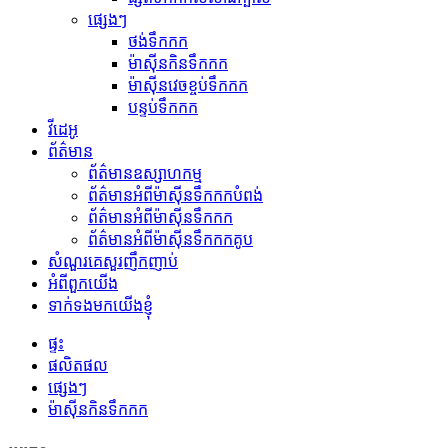
ផ្សេងៗ
ថង់ទឹកកក
ម៉ាស៊ីនកិនទឹកកក
ម៉ាស៊ីនវេចខ្ចប់ទឹកកក
បន្ទប់ទឹកកក
វីដេអូ
ព័ត៌មាន
ព័ត៌មានឧស្សាហកម្ម
ព័ត៌មានអំពីម៉ាស៊ីនទឹកកកបំពង់
ព័ត៌មានអំពីម៉ាស៊ីនទឹកកក
ព័ត៌មានអំពីម៉ាស៊ីនទឹកកកគូប
សំណួរគេសួរញឹកញាប់
អំពីពួកយើង
ទាក់ទងមកយើងខ្ញុំ
ផ្ទះ
ផលិតផល
ផ្សេងៗ
ម៉ាស៊ីនកិនទឹកកក