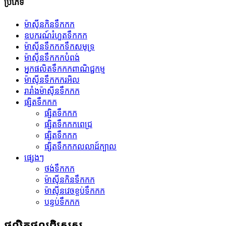
ប្រភេទ
ម៉ាស៊ីនកិនទឹកកក
ឧបករណ៍រំហួតទឹកកក
ម៉ាស៊ីនទឹកកកទឹកសមុទ្រ
ម៉ាស៊ីនទឹកកកបំពង់
អ្នកផលិតទឹកកកពាណិជ្ជកម្ម
ម៉ាស៊ីនទឹកកករអិល
រារាំងម៉ាស៊ីនទឹកកក
ផ្សិតទឹកកក
ផ្សិតទឹកកក
ផ្សិតទឹកកកពេជ្រ
ផ្សិតទឹកកក
ផ្សិតទឹកកកលលាដ៍ក្បាល
ផ្សេងៗ
ថង់ទឹកកក
ម៉ាស៊ីនកិនទឹកកក
ម៉ាស៊ីនវេចខ្ចប់ទឹកកក
បន្ទប់ទឹកកក