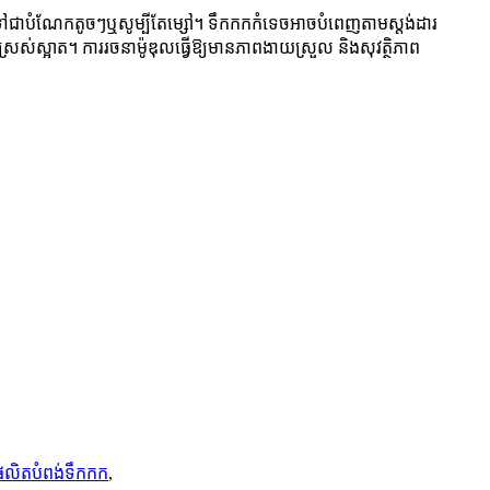
ៅជាបំណែកតូចៗឬសូម្បីតែម្សៅ។ ទឹកកកកំទេចអាចបំពេញតាមស្តង់ដារ
រស់ស្អាត។ ការរចនាម៉ូឌុលធ្វើឱ្យមានភាពងាយស្រួល និងសុវត្ថិភាព
នផលិតបំពង់ទឹកកក
,