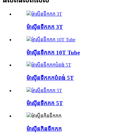
ផលិតផលពិសេស
ម៉ាស៊ីនទឹកកក 3T
ម៉ាស៊ីនទឹកកក 10T Tube
ម៉ាស៊ីនទឹកកកបំពង់ 5T
ម៉ាស៊ីនទឹកកក 5T
ម៉ាស៊ីនកិនទឹកកក