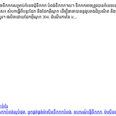
ទឹកកកសម្រាប់កំទេចដុំទឹកកក បំពង់ទឹកកក។ល។ ទឹកកកអាចត្រូវបានកំទេចទ
សំបកធ្វើពីបន្ទះដែក និងដែកអ៊ីណុក ដើម្បីធានាបាននូវរូបរាងដ៏ប្រណិត និងស្
់បានយូរ។ ផលិតដោយដែកអ៊ីណុក 304. ដំណើរការនៃ ic...
ទំព័រ
កកកបំពង់ល្អបំផុត
,
អ្នកផ្គត់ផ្គង់ម៉ាស៊ីនទឹកកកបំពង់
,
ឧបករណ៍ធ្វើទឹកកក
,
ម៉ាស៊ី