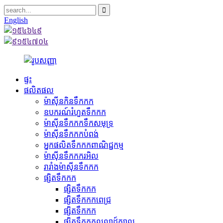
English
ផ្ទះ
ផលិតផល
ម៉ាស៊ីនកិនទឹកកក
ឧបករណ៍រំហួតទឹកកក
ម៉ាស៊ីនទឹកកកទឹកសមុទ្រ
ម៉ាស៊ីនទឹកកកបំពង់
អ្នកផលិតទឹកកកពាណិជ្ជកម្ម
ម៉ាស៊ីនទឹកកករអិល
រារាំងម៉ាស៊ីនទឹកកក
ផ្សិតទឹកកក
ផ្សិតទឹកកក
ផ្សិតទឹកកកពេជ្រ
ផ្សិតទឹកកក
ផ្សិតទឹកកកលលាដ៍ក្បាល