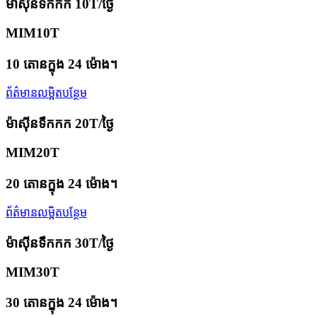
ម៉ាស៊ីនទឹកកក 10T/ថ្ងៃ
MIM10T
10 តោនក្នុង 24 ម៉ោង។
ព័ត៌មានលម្អិតបន្ថែម
ម៉ាស៊ីនទឹកកក 20T/ថ្ងៃ
MIM20T
20 តោនក្នុង 24 ម៉ោង។
ព័ត៌មានលម្អិតបន្ថែម
ម៉ាស៊ីនទឹកកក 30T/ថ្ងៃ
MIM30T
30 តោនក្នុង 24 ម៉ោង។