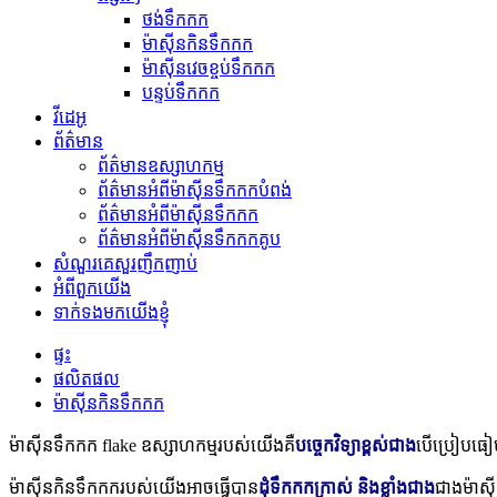
ថង់ទឹកកក
ម៉ាស៊ីនកិនទឹកកក
ម៉ាស៊ីនវេចខ្ចប់ទឹកកក
បន្ទប់ទឹកកក
វីដេអូ
ព័ត៌មាន
ព័ត៌មានឧស្សាហកម្ម
ព័ត៌មានអំពីម៉ាស៊ីនទឹកកកបំពង់
ព័ត៌មានអំពីម៉ាស៊ីនទឹកកក
ព័ត៌មានអំពីម៉ាស៊ីនទឹកកកគូប
សំណួរគេសួរញឹកញាប់
អំពីពួកយើង
ទាក់ទងមកយើងខ្ញុំ
ផ្ទះ
ផលិតផល
ម៉ាស៊ីនកិនទឹកកក
ម៉ាស៊ីនទឹកកក flake ឧស្សាហកម្មរបស់យើងគឺ
បច្ចេកវិទ្យាខ្ពស់ជាង
បើប្រៀបធៀប
ម៉ាស៊ីនកិនទឹកកករបស់យើងអាចធ្វើបាន
ដុំទឹកកកក្រាស់ និងខ្លាំងជាង
ជាងម៉ាស៊