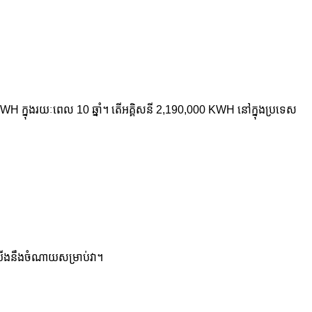
WH ក្នុងរយៈពេល 10 ឆ្នាំ។ តើអគ្គិសនី 2,190,000 KWH នៅក្នុងប្រទេស
ាំ យើងនឹងចំណាយសម្រាប់វា។