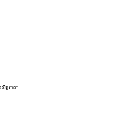
រសិទ្ធភាព។