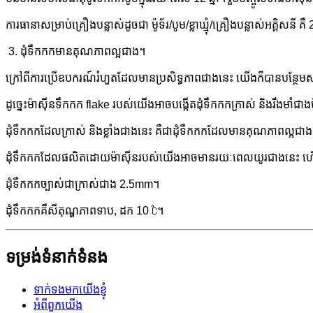
ការធានាសម្រាប់គ្រឿងបន្លាស់ដូចជា ម៉ូទ័រ/បូម/ខ្លាឃ្មុំ/គ្រឿងបន្លាស់អគ្គិសនី គឺ 2 
3. ដុំទឹកកកមានគុណភាពល្អជាង។
ក្រៅ​ពី​ការ​ប្រើ​ឧបករណ៍​រំហួត​ដែល​មាន​ប្រសិទ្ធភាព​ជាង​នេះ យើង​ក៏​បាន​បន្ថែម​
ដូច្នេះម៉ាស៊ីនទឹកកក flake របស់យើងអាចបង្កើតដុំទឹកកកក្រាស់ និងរឹងមាំជ
ដុំទឹកកកដែលក្រាស់ និងខ្លាំងជាងនេះ គឺជាដុំទឹកកកដែលមានគុណភាពល្អ
ដុំទឹកកកដែលផលិតដោយម៉ាស៊ីនរបស់យើងអាចមានរយៈពេលយូរជាងនេះ 
ដុំទឹកកកច្បាស់ជាក្រាស់ជាង 2.5mm។
ដុំទឹកកកគឺ
សីតុណ្ហភាពទាប, ដក 10 ℃។
ទម្រង់ទំនាក់ទំនង
ទាក់ទងមកយើងខ្ញុំ
អំពីពួកយើង