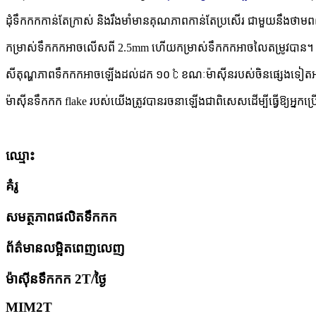
ដុំទឹកកកកាន់តែក្រាស់ និងរឹងមាំមានគុណភាពកាន់តែប្រសើរ ជាមួយនឹងថា
កម្រាស់ទឹកកកអាចលើសពី 2.5mm ហើយកម្រាស់ទឹកកកអាចលៃតម្រូវបាន។
សីតុណ្ហភាព​ទឹកកក​អាច​ឡើង​ដល់​ដក ១០ ℃ ខណៈ​ម៉ាស៊ីន​របស់​ចិន​ផ្សេងទៀត​អាច​
ម៉ាស៊ីនទឹកកក flake របស់យើងត្រូវបានរចនាឡើងជាពិសេសដើម្បីធ្វើឱ្យអ្នកប្រើ
ឈ្មោះ
គំរូ
សមត្ថភាពផលិតទឹកកក
ព័ត៌មានលម្អិតពេញលេញ
ម៉ាស៊ីនទឹកកក 2T/ថ្ងៃ
MIM2T