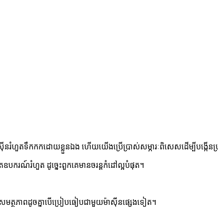
នរំហួតទឹកកកដោយខ្លួនឯង ហើយយើងប្រើប្រាស់សម្ភារៈពិសេសដើម្បីបង្កើនប្
បករណ៍រំហួត ដូច្នេះពួកគេមានចរន្តកំដៅល្អបំផុត។
សមត្ថភាពដូចគ្នាបើប្រៀបធៀបជាមួយម៉ាស៊ីនផ្សេងទៀត។