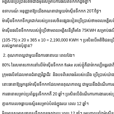
អគ្គិសនីប្រើប្រាស់តិចជាងមុនសម្រាប់ការផលិតទឹកកកដូចគ្នា។
ឧទាហរណ៍ អនុញ្ញាតឱ្យយើងគណនាជាមួយម៉ាស៊ីនទឹកកក 20T/ថ្ងៃ។
ម៉ាស៊ីន​ទឹកកក​ទឹក​ត្រជាក់​របស់​ប្រទេស​ចិន​ផ្សេង​ទៀត​ប្រើប្រាស់​ថាមពល​អគ្គ
ម៉ាស៊ីនផលិតទឹកកករបស់ខ្ញុំប្រើថាមពលអគ្គិសនីត្រឹមតែ 75KWH សម្រាប់
(105-75) x 20 x 365 x 10 = 2,190,000 KWH ។ ប្រសិនបើអតិថិជនជ្រើសរ
របស់អ្នកមានប៉ុន្មាន?
2. គុណភាពល្អជាមួយនឹងការធានារយៈពេលវែង។
80% នៃសមាសភាគនៅលើម៉ាស៊ីនទឹកកក flake របស់ខ្ញុំគឺជាម៉ាកល្បីអន្តរជ
ក្រុមផលិតដែលមានជំនាញវិជ្ជាជីវៈ និងបទពិសោធន៍របស់យើង ប្រើប្រាស់
នោះធានាឱ្យអ្នកនូវម៉ាស៊ីនទឹកកកដែលមានគុណភាពល្អ ជាមួយនឹងដំណើរការល
ការធានាសម្រាប់ប្រព័ន្ធទូរទឹកកកគឺ 20 ឆ្នាំ។ ប្រសិនបើដំណើរការការងាររបស់
គ្មានការលេចធ្លាយឧស្ម័នសម្រាប់បំពង់ក្នុងរយៈពេល 12 ឆ្នាំ។
មិនមានសមាសធាតុទូរទឹកកកខូចក្នុងរយៈពេល 12 ឆ្នាំ។ រួមបញ្ចូលទាំងម៉ាស៊ីនបង្ហាប