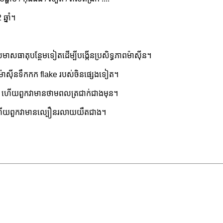
ឆ្នាំ។
សមាសធាតុ​បន្ថែម​ទៀត​ដើម្បី​បង្កើន​ប្រសិទ្ធភាព​ម៉ាស៊ីន។
ាងម៉ាស៊ីនទឹកកក flake របស់ចិនផ្សេងទៀត។
ជាង ហើយពួកវាមានថាមពលត្រជាក់ជាងមុន។
ហើយពួកវាមានល្បឿនរលាយយឺតជាង។