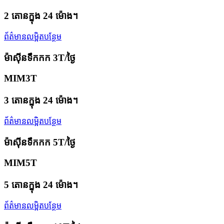
2 តោនក្នុង 24 ម៉ោង។
ព័ត៌មានលម្អិតបន្ថែម
ម៉ាស៊ីនទឹកកក 3T/ថ្ងៃ
MIM3T
3 តោនក្នុង 24 ម៉ោង។
ព័ត៌មានលម្អិតបន្ថែម
ម៉ាស៊ីនទឹកកក 5T/ថ្ងៃ
MIM5T
5 តោនក្នុង 24 ម៉ោង។
ព័ត៌មានលម្អិតបន្ថែម