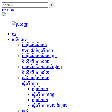
English
ផ្ទះ
ផលិតផល
ម៉ាស៊ីនកិនទឹកកក
ឧបករណ៍រំហួតទឹកកក
ម៉ាស៊ីនទឹកកកទឹកសមុទ្រ
ម៉ាស៊ីនទឹកកកបំពង់
អ្នកផលិតទឹកកកពាណិជ្ជកម្ម
ម៉ាស៊ីនទឹកកករអិល
រារាំងម៉ាស៊ីនទឹកកក
ផ្សិតទឹកកក
ផ្សិតទឹកកក
ផ្សិតទឹកកកពេជ្រ
ផ្សិតទឹកកក
ផ្សិតទឹកកកលលាដ៍ក្បាល
ផ្សេងៗ