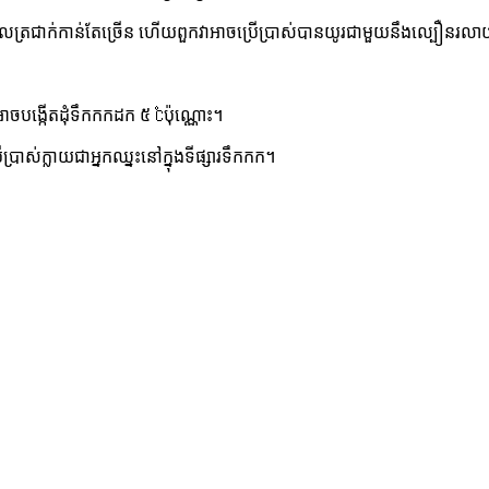
មពលត្រជាក់កាន់តែច្រើន ហើយពួកវាអាចប្រើប្រាស់បានយូរជាមួយនឹងល្បឿនរល
បង្កើត​ដុំ​ទឹកកក​ដក ៥ ℃​ប៉ុណ្ណោះ​។
ប្រាស់ក្លាយជាអ្នកឈ្នះនៅក្នុងទីផ្សារទឹកកក។