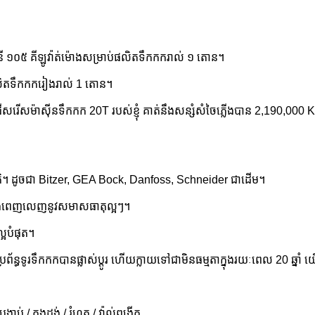
ិសនី ១០៥ គីឡូវ៉ាត់ម៉ោង​សម្រាប់​ផលិត​ទឹកកក​រាល់ ១ តោន។
ផលិតទឹកកករៀងរាល់ 1 តោន។
ើសម៉ាស៊ីនទឹកកក 20T របស់ខ្ញុំ គាត់នឹងសន្សំសំចៃភ្លើងបាន 2,190,000 K
ាតិ។ ដូចជា Bitzer, GEA Bock, Danfoss, Schneider ជាដើម។
យ៉ាងពេញលេញនូវសមាសធាតុល្អៗ។
្អបំផុត។
ប្រព័ន្ធទូរទឹកកកបានផ្លាស់ប្តូរ ហើយក្លាយទៅជាមិនធម្មតាក្នុងរយៈពេល 20 ឆ្ន
់ / កុងដង់ / រំហួត / វ៉ាល់ពង្រីក ....