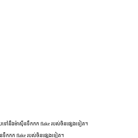
ទៅនឹងម៉ាស៊ីនទឹកកក flake របស់ចិនផ្សេងទៀត។
ីនទឹកកក flake របស់ចិនផ្សេងទៀត។