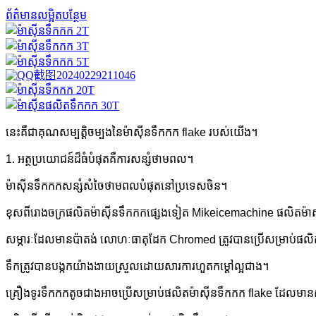
ព័ត៌មានលម្អិតបន្ថែម
នេះគឺជាគុណសម្បត្តិចម្បងនៃម៉ាស៊ីនទឹកកក flake របស់យើង។
1. អត្ថប្រយោជន៍ដ៏ធំបំផុតគឺការសន្សំថាមពល។
ម៉ាស៊ីន​ទឹកកក​សន្សំសំចៃ​ថាមពល​បំផុត​នៅ​ប្រទេស​ចិន។
ខុសពីរោងចក្រផលិតម៉ាស៊ីនទឹកកកផ្សេងទៀត Mikeicemachine ផលិតម៉ាស៊ី
សម្ភារៈដែលមានប៉ាតង់ លោហៈធាតុដែក Chromed ត្រូវបានប្រើសម្រាប់ផលិតឧ
ទឹក​ត្រូវ​បាន​បង្កក​យ៉ាង​ងាយ​ស្រួល​ដោយ​សារ​ការ​ហួត​កម្ដៅ​ល្អ​ជាង​។
គ្រឿងទូរទឹកកកតូចជាងអាចប្រើសម្រាប់ផលិតម៉ាស៊ីនទឹកកក flake ដែលមាន