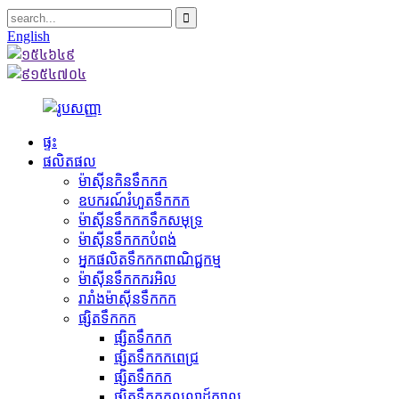
English
ផ្ទះ
ផលិតផល
ម៉ាស៊ីនកិនទឹកកក
ឧបករណ៍រំហួតទឹកកក
ម៉ាស៊ីនទឹកកកទឹកសមុទ្រ
ម៉ាស៊ីនទឹកកកបំពង់
អ្នកផលិតទឹកកកពាណិជ្ជកម្ម
ម៉ាស៊ីនទឹកកករអិល
រារាំងម៉ាស៊ីនទឹកកក
ផ្សិតទឹកកក
ផ្សិតទឹកកក
ផ្សិតទឹកកកពេជ្រ
ផ្សិតទឹកកក
ផ្សិតទឹកកកលលាដ៍ក្បាល