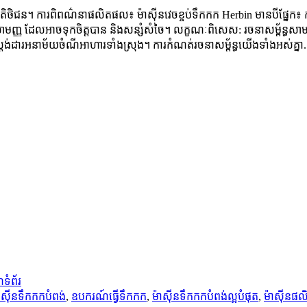
តិថិជន។ ការពិពណ៌នាផលិតផល៖ ម៉ាស៊ីនវេចខ្ចប់ទឹកកក Herbin មានបីផ្នែក៖ ការផ
ឹកកកសាមញ្ញ ដែលអាចទុកចិត្តបាន និងសន្សំសំចៃ។ លក្ខណៈពិសេស: រចនាសម្ព័ន្ធស
ដារអនាម័យចំណីអាហារទាំងស្រុង។ ការកំណត់រចនាសម្ព័ន្ធយើងទាំងអស់គ្នា.
ទំព័រ
់ម៉ាស៊ីនទឹកកកបំពង់
,
ឧបករណ៍ធ្វើទឹកកក
,
ម៉ាស៊ីនទឹកកកបំពង់ល្អបំផុត
,
ម៉ាស៊ីនផ