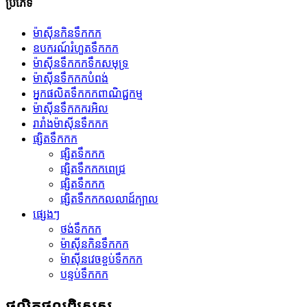
ប្រភេទ
ម៉ាស៊ីនកិនទឹកកក
ឧបករណ៍រំហួតទឹកកក
ម៉ាស៊ីនទឹកកកទឹកសមុទ្រ
ម៉ាស៊ីនទឹកកកបំពង់
អ្នកផលិតទឹកកកពាណិជ្ជកម្ម
ម៉ាស៊ីនទឹកកករអិល
រារាំងម៉ាស៊ីនទឹកកក
ផ្សិតទឹកកក
ផ្សិតទឹកកក
ផ្សិតទឹកកកពេជ្រ
ផ្សិតទឹកកក
ផ្សិតទឹកកកលលាដ៍ក្បាល
ផ្សេងៗ
ថង់ទឹកកក
ម៉ាស៊ីនកិនទឹកកក
ម៉ាស៊ីនវេចខ្ចប់ទឹកកក
បន្ទប់ទឹកកក