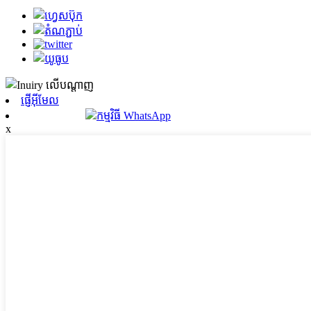
ផ្ញើអ៊ីមែល
កម្មវិធី WhatsApp
x