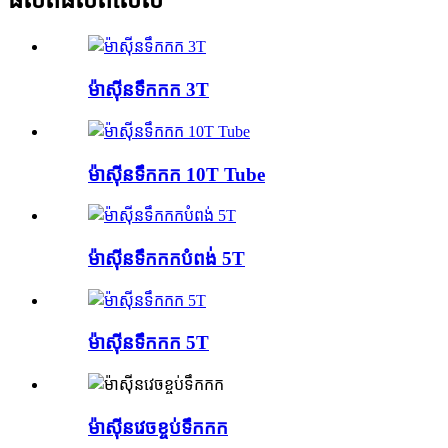
ផលិតផលពិសេស
ម៉ាស៊ីនទឹកកក 3T
ម៉ាស៊ីនទឹកកក 10T Tube
ម៉ាស៊ីនទឹកកកបំពង់ 5T
ម៉ាស៊ីនទឹកកក 5T
ម៉ាស៊ីនវេចខ្ចប់ទឹកកក