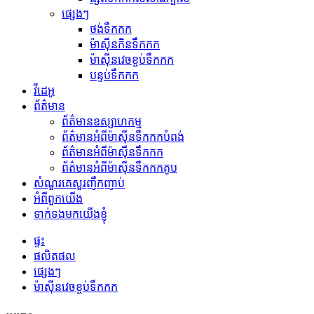
ផ្សេងៗ
ថង់ទឹកកក
ម៉ាស៊ីនកិនទឹកកក
ម៉ាស៊ីនវេចខ្ចប់ទឹកកក
បន្ទប់ទឹកកក
វីដេអូ
ព័ត៌មាន
ព័ត៌មានឧស្សាហកម្ម
ព័ត៌មានអំពីម៉ាស៊ីនទឹកកកបំពង់
ព័ត៌មានអំពីម៉ាស៊ីនទឹកកក
ព័ត៌មានអំពីម៉ាស៊ីនទឹកកកគូប
សំណួរគេសួរញឹកញាប់
អំពីពួកយើង
ទាក់ទងមកយើងខ្ញុំ
ផ្ទះ
ផលិតផល
ផ្សេងៗ
ម៉ាស៊ីនវេចខ្ចប់ទឹកកក