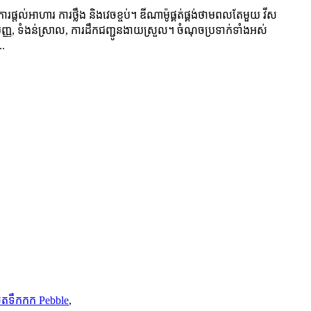
្តល់អាហារ ការថ្លឹង និងវេចខ្ចប់។ ឌីណាម៉ូផ្គត់ផ្គង់ថាមពលតែមួយ វីស
ាមញ្ញ, ទំងន់ស្រាល, ការដឹកជញ្ជូនងាយស្រួល។ ចំណុចប្រទាក់ទាំងអស់
..
លិតទឹកកក Pebble
,