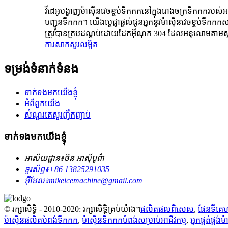
វីដេអូបង្ហាញម៉ាស៊ីនវេចខ្ចប់ទឹកកកនៅក្នុងរោងចក្រទឹកកករបស់អ
បញ្ជូនទឹកកក។ យើងប្តេជ្ញាផ្តល់ជូនអ្នកនូវម៉ាស៊ីនវេចខ្ចប់ទ
ត្រូវបានគ្របដណ្តប់ដោយដែកអ៊ីណុក 304 ដែលអនុលោមតាមស្តង់
ការសាកសួរ
លម្អិត
ទម្រង់ទំនាក់ទំនង
ទាក់ទងមកយើងខ្ញុំ
អំពីពួកយើង
សំណួរគេសួរញឹកញាប់
ទាក់ទងមកយើងខ្ញុំ
អាស័យដ្ឋាន៖
ចិន អាស៊ីបូព៌ា
ទូរស័ព្ទ៖
+86 13825291035
អ៊ីមែល៖
mikeicemachine@gmail.com
© រក្សាសិទ្ធិ - 2010-2020: រក្សាសិទ្ធិគ្រប់យ៉ាង។
ផលិតផលពិសេស
,
ផែនទីគេហ
ម៉ាស៊ីនផលិតបំពង់ទឹកកក
,
ម៉ាស៊ីនទឹកកកបំពង់សម្រាប់អាជីវកម្ម
,
អ្នកផ្គត់ផ្គង