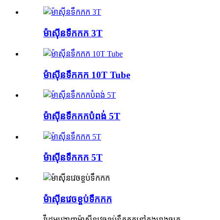
ម៉ាស៊ីនទឹកកក 3T
ម៉ាស៊ីនទឹកកក 10T Tube
ម៉ាស៊ីនទឹកកកបំពង់ 5T
ម៉ាស៊ីនទឹកកក 5T
ម៉ាស៊ីនវេចខ្ចប់ទឹកកក
វីដេអូបង្ហាញម៉ាស៊ីនវេចខ្ចប់ទឹកកកនៅក្នុងរោងចក្រ