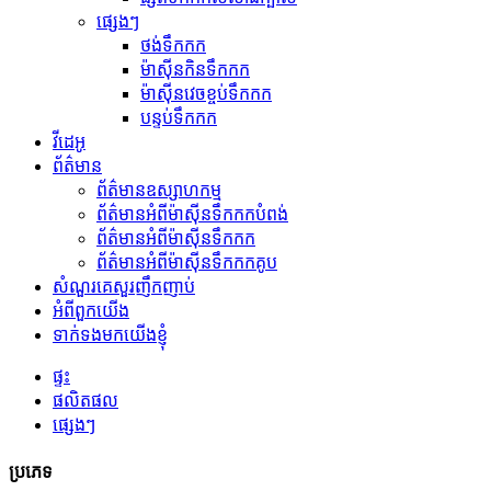
ផ្សេងៗ
ថង់ទឹកកក
ម៉ាស៊ីនកិនទឹកកក
ម៉ាស៊ីនវេចខ្ចប់ទឹកកក
បន្ទប់ទឹកកក
វីដេអូ
ព័ត៌មាន
ព័ត៌មានឧស្សាហកម្ម
ព័ត៌មានអំពីម៉ាស៊ីនទឹកកកបំពង់
ព័ត៌មានអំពីម៉ាស៊ីនទឹកកក
ព័ត៌មានអំពីម៉ាស៊ីនទឹកកកគូប
សំណួរគេសួរញឹកញាប់
អំពីពួកយើង
ទាក់ទងមកយើងខ្ញុំ
ផ្ទះ
ផលិតផល
ផ្សេងៗ
ប្រភេទ