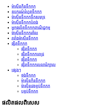
ម៉ាស៊ីនកិនទឹកកក
ឧបករណ៍រំហួតទឹកកក
ម៉ាស៊ីនទឹកកកទឹកសមុទ្រ
ម៉ាស៊ីនទឹកកកបំពង់
អ្នកផលិតទឹកកកពាណិជ្ជកម្ម
ម៉ាស៊ីនទឹកកករអិល
រារាំងម៉ាស៊ីនទឹកកក
ផ្សិតទឹកកក
ផ្សិតទឹកកក
ផ្សិតទឹកកកពេជ្រ
ផ្សិតទឹកកក
ផ្សិតទឹកកកលលាដ៍ក្បាល
ផ្សេងៗ
ថង់ទឹកកក
ម៉ាស៊ីនកិនទឹកកក
ម៉ាស៊ីនវេចខ្ចប់ទឹកកក
បន្ទប់ទឹកកក
ផលិតផលពិសេស