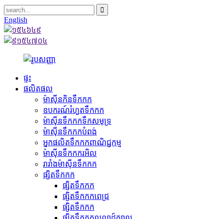
English
ផ្ទះ
ផលិតផល
ម៉ាស៊ីនកិនទឹកកក
ឧបករណ៍រំហួតទឹកកក
ម៉ាស៊ីនទឹកកកទឹកសមុទ្រ
ម៉ាស៊ីនទឹកកកបំពង់
អ្នកផលិតទឹកកកពាណិជ្ជកម្ម
ម៉ាស៊ីនទឹកកករអិល
រារាំងម៉ាស៊ីនទឹកកក
ផ្សិតទឹកកក
ផ្សិតទឹកកក
ផ្សិតទឹកកកពេជ្រ
ផ្សិតទឹកកក
ផ្សិតទឹកកកលលាដ៍ក្បាល