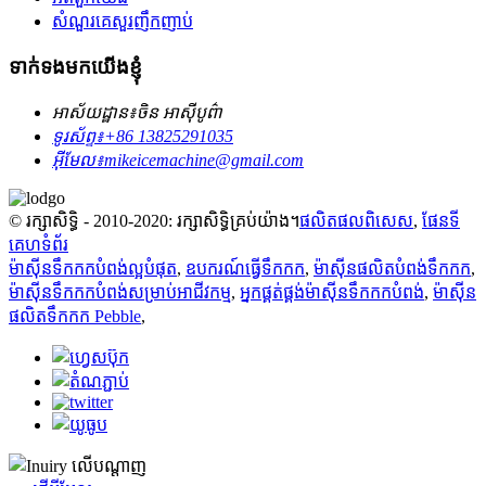
សំណួរគេសួរញឹកញាប់
ទាក់ទងមកយើងខ្ញុំ
អាស័យដ្ឋាន៖
ចិន អាស៊ីបូព៌ា
ទូរស័ព្ទ៖
+86 13825291035
អ៊ីមែល៖
mikeicemachine@gmail.com
© រក្សាសិទ្ធិ - 2010-2020: រក្សាសិទ្ធិគ្រប់យ៉ាង។
ផលិតផលពិសេស
,
ផែនទី
គេហទំព័រ
ម៉ាស៊ីនទឹកកកបំពង់ល្អបំផុត
,
ឧបករណ៍ធ្វើទឹកកក
,
ម៉ាស៊ីនផលិតបំពង់ទឹកកក
,
ម៉ាស៊ីនទឹកកកបំពង់សម្រាប់អាជីវកម្ម
,
អ្នកផ្គត់ផ្គង់ម៉ាស៊ីនទឹកកកបំពង់
,
ម៉ាស៊ីន
ផលិតទឹកកក Pebble
,