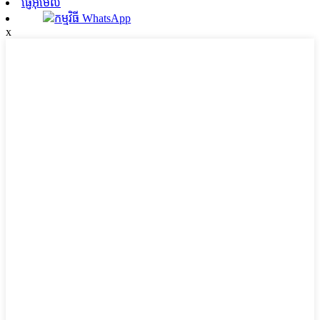
ផ្ញើអ៊ីមែល
កម្មវិធី WhatsApp
x