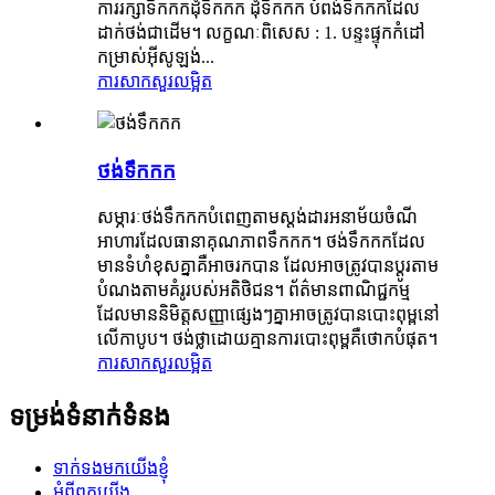
ការ​រក្សា​ទឹកកក​ដុំ​ទឹកកក ដុំ​ទឹកកក បំពង់​ទឹកកក​ដែល​
ដាក់​ថង់​ជាដើម។ លក្ខណៈពិសេស : 1. បន្ទះផ្ទុកកំដៅ
កម្រាស់អ៊ីសូឡង់...
ការសាកសួរ
លម្អិត
ថង់ទឹកកក
សម្ភារៈថង់ទឹកកកបំពេញតាមស្តង់ដារអនាម័យចំណី
អាហារដែលធានាគុណភាពទឹកកក។ ថង់ទឹកកកដែល
មានទំហំខុសគ្នាគឺអាចរកបាន ដែលអាចត្រូវបានប្ដូរតាម
បំណងតាមគំរូរបស់អតិថិជន។ ព័ត៌មានពាណិជ្ជកម្ម
ដែលមាននិមិត្តសញ្ញាផ្សេងៗគ្នាអាចត្រូវបានបោះពុម្ពនៅ
លើកាបូប។ ថង់ថ្លាដោយគ្មានការបោះពុម្ពគឺថោកបំផុត។
ការសាកសួរ
លម្អិត
ទម្រង់ទំនាក់ទំនង
ទាក់ទងមកយើងខ្ញុំ
អំពីពួកយើង