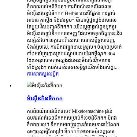
ទឹកកករបស់អតិថិជន។ ការពិពណ៌នាផលិតផល៖
ម៉ាស៊ីនវេចខ្ចប់ទឹកកក Herbin មានបីផ្នែក៖ ការផ្តល់
អាហារ ការថ្លឹង និងវេចខ្ចប់។ ឌីណាម៉ូផ្គត់ផ្គង់ថាមពល
តែមួយ វីសបញ្ជូនទឹកកក។ យើងប្តេជ្ញាផ្តល់ជូនអ្នកនូវ
ម៉ាស៊ីនវេចខ្ចប់ទឹកកកសាមញ្ញ ដែលអាចទុកចិត្តបាន និង
សន្សំសំចៃ។ លក្ខណៈពិសេស: រចនាសម្ព័ន្ធសាមញ្ញ,
ទំងន់ស្រាល, ការដឹកជញ្ជូនងាយស្រួល។ ចំណុចប្រទាក់
ទាំងអស់ត្រូវបានគ្របដណ្តប់ដោយដែកអ៊ីណុក 304
ដែលអនុលោមតាមស្តង់ដារអនាម័យចំណីអាហារ
ទាំងស្រុង។ ការកំណត់រចនាសម្ព័ន្ធយើងទាំងអស់គ្នា...
ការសាកសួរ
លម្អិត
ម៉ាស៊ីនកិនទឹកកក
ការពិពណ៌នាផលិតផល៖ Mikeicemachine ផ្តល់
ឧបករណ៍កំទេចទឹកកកសម្រាប់កំទេចដុំទឹកកក បំពង់
ទឹកកក។ល។ ទឹកកកអាចត្រូវបានកំទេចទៅជាបំណែក
តូចៗឬសូម្បីតែម្សៅ។ ទឹកកកកំទេចអាចបំពេញតាម