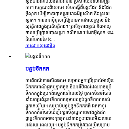
ស្តង់ដារអនាម័យចំណីអាហារ ប្រសិនបើអតិថិជនត្រូវ
ការ។ លក្ខណៈពិសេស៖ សំបកធ្វើពីបន្ទះដែក និងដែក
អ៊ីណុក ដើម្បីធានាបាននូវរូបរាងដ៏ប្រណិត និងស្រស់
ស្អាត។ ការរចនាម៉ូឌុលធ្វើឱ្យមានភាពងាយស្រួល និង
សុវត្ថិភាពក្នុងប្រតិបត្តិការ។ ប្រសិទ្ធភាពខ្ពស់ និងអាយុ
កាលប្រើប្រាស់បានយូរ។ ផលិតដោយដែកអ៊ីណុក 304.
ដំណើរការនៃ ic...
ការសាកសួរ
លម្អិត
បន្ទប់ទឹកកក
ការពិពណ៌នាផលិតផល៖ សម្រាប់អ្នកប្រើប្រាស់ម៉ាស៊ីន
ទឹកកកពាណិជ្ជកម្មខ្នាតតូច និងអតិថិជនដែលអាចប្រើ
ទឹកកកក្នុងប្រេកង់ធម្មតានៅពេលថ្ងៃ ពួកគេមិនចាំបាច់
នាំយកប្រព័ន្ធទូរទឹកកកសម្រាប់បន្ទប់ផ្ទុកទឹកកករបស់
ពួកគេឡើយ។ សម្រាប់បន្ទប់ផ្ទុកទឹកកកធំ ឯកតាទូរ
ទឹកកកគឺចាំបាច់ដើម្បីរក្សាសីតុណ្ហភាពខាងក្នុងដក
ដូច្នេះទឹកកកអាចរក្សាទុកនៅខាងក្នុងដោយមិនរលាយ
អស់រយៈពេលយូរ។ បន្ទប់​ទឹកកក​ត្រូវ​បាន​ប្រើ​សម្រាប់​