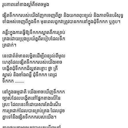
រូបភាពនៅខាងស្តាំគឺថតចម្លង
ផ្សិតទឹកកករបស់យើងញែកចេញពីគ្នា និងយកពពុះខ្យល់ និងភាពមិនបរិសុទ្ធ
ទាំងអស់ចេញពីក្នុងទឹក មុនពេលពួកវាត្រូវបានកកនៅក្នុងដុំទឹកកក ឬគូប។
គន្លឹះក្នុងការធ្វើឱ្យទឹកកកស្អាតគឺការគ្រប់
គ្រងដោយប្រុងប្រយ័ត្នពីរបៀបដែលទឹក
ត្រជាក់។
នេះ​ជា​ព័ត៌មាន​លម្អិត​ដើម្បី​ពន្យល់​ពី​មូល
ហេតុ​ដែល​ផ្សិត​ទឹកកក​របស់​យើង​អាច​
បង្កើត​ដុំ​ទឹកកក​ដ៏​ល្អឥតខ្ចោះ ថ្លា គ្រី
ស្តាល់ និង​ចាំង​ពន្លឺ ដុំ​ទឹកកក ពេជ្រ​
ទឹកកក ........
នៅក្នុងធម្មជាតិ យើងអាចឃើញទឹកកក
ច្បាស់ដែលបង្កើតនៅផ្នែកខាងលើនៃ
ស្រះ ដែលនេះគឺដោយសារតែដំណើរ
ការត្រជាក់ដែលបានគ្រប់គ្រង ដែលដូច
គ្នាទៅនឹងផ្សិតទឹកកករបស់យើង។
ភាពផ្ទុយគ្នាអាចត្រូវបានរកឃើញនៅ