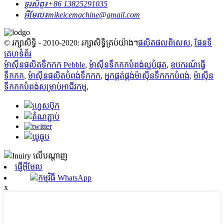
ទូរស័ព្ទ៖
+86 13825291035
អ៊ីមែល៖
mikeicemachine@gmail.com
© រក្សាសិទ្ធិ - 2010-2020: រក្សាសិទ្ធិគ្រប់យ៉ាង។
ផលិតផលពិសេស
,
ផែនទី
គេហទំព័រ
ម៉ាស៊ីនផលិតទឹកកក Pebble
,
ម៉ាស៊ីនទឹកកកបំពង់ល្អបំផុត
,
ឧបករណ៍ធ្វើ
ទឹកកក
,
ម៉ាស៊ីនផលិតបំពង់ទឹកកក
,
អ្នកផ្គត់ផ្គង់ម៉ាស៊ីនទឹកកកបំពង់
,
ម៉ាស៊ីន
ទឹកកកបំពង់សម្រាប់អាជីវកម្ម
,
ផ្ញើអ៊ីមែល
កម្មវិធី WhatsApp
x