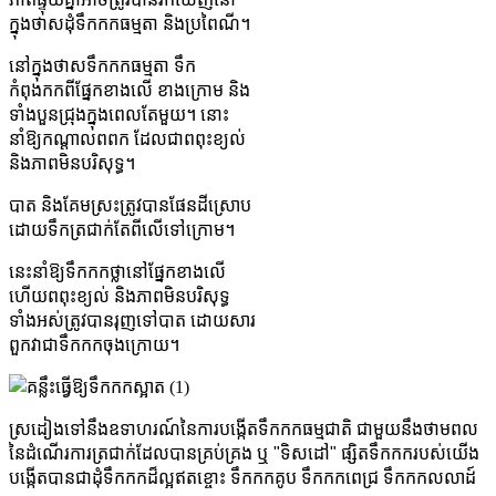
ក្នុងថាសដុំទឹកកកធម្មតា និងប្រពៃណី។
នៅក្នុងថាសទឹកកកធម្មតា ទឹក
កំពុងកកពីផ្នែកខាងលើ ខាងក្រោម និង
ទាំងបួនជ្រុងក្នុងពេលតែមួយ។ នោះ
នាំឱ្យកណ្តាលពពក ដែលជាពពុះខ្យល់
និងភាពមិនបរិសុទ្ធ។
បាត និង​គែម​ស្រះ​ត្រូវ​បាន​ផែនដី​ស្រោប​
ដោយ​ទឹក​ត្រជាក់​តែ​ពី​លើ​ទៅ​ក្រោម។
នេះនាំឱ្យទឹកកកថ្លានៅផ្នែកខាងលើ
ហើយពពុះខ្យល់ និងភាពមិនបរិសុទ្ធ
ទាំងអស់ត្រូវបានរុញទៅបាត ដោយសារ
ពួកវាជាទឹកកកចុងក្រោយ។
ស្រដៀងទៅនឹងឧទាហរណ៍នៃការបង្កើតទឹកកកធម្មជាតិ ជាមួយនឹងថាមពល
នៃដំណើរការត្រជាក់ដែលបានគ្រប់គ្រង ឬ "ទិសដៅ" ផ្សិតទឹកកករបស់យើង
បង្កើតបានជាដុំទឹកកកដ៏ល្អឥតខ្ចោះ ទឹកកកគូប ទឹកកកពេជ្រ ទឹកកកលលាដ៍