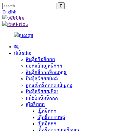
English
ផ្ទះ
ផលិតផល
ម៉ាស៊ីនកិនទឹកកក
ឧបករណ៍រំហួតទឹកកក
ម៉ាស៊ីនទឹកកកទឹកសមុទ្រ
ម៉ាស៊ីនទឹកកកបំពង់
អ្នកផលិតទឹកកកពាណិជ្ជកម្ម
ម៉ាស៊ីនទឹកកករអិល
រារាំងម៉ាស៊ីនទឹកកក
ផ្សិតទឹកកក
ផ្សិតទឹកកក
ផ្សិតទឹកកកពេជ្រ
ផ្សិតទឹកកក
ផ្សិតទឹកកកលលាដ៍ក្បាល