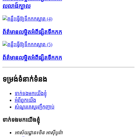
លលាដ៍ក្បាល
ព័ត៌មានលម្អិតអំពីផ្សិតទឹកកក
ព័ត៌មានលម្អិតអំពីផ្សិតទឹកកក
ទម្រង់ទំនាក់ទំនង
ទាក់ទងមកយើងខ្ញុំ
អំពីពួកយើង
សំណួរគេសួរញឹកញាប់
ទាក់ទងមកយើងខ្ញុំ
អាស័យដ្ឋាន៖
ចិន អាស៊ីបូព៌ា