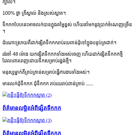
ក្បាល។
100% ថ្លា គ្រីស្តាល់ និងស្រស់ស្អាត។
ទឹកកក​បែបនេះ​អាច​លក់បាន​ក្នុង​តម្លៃ​ខ្ពស់ ហើយ​នាំមក​នូវ​ប្រាក់​ចំណេញ​ច្រើន​
។
ដំណោះ​ស្រាយ​គឺ​ដាក់​ផ្សិត​ទឹកកក​រាប់​រយ​ពាន់​ដុំ​ទៅ​ក្នុង​បន្ទប់​ត្រជាក់។
រង់ចាំ 48 ម៉ោង យកផ្សិតទឹកកកទាំងអស់ចេញ ហើយដាក់ផ្សិតទឹកកកថ្មី
ដែលពោរពេញដោយទឹកសម្រាប់រង្វង់ថ្មី។
មនុស្សម្នាក់គឺគ្រប់គ្រាន់សម្រាប់ធ្វើការងារទាំងអស់។
មានលក់ដុំទឹកកក ដុំទឹកកក រាប់រយរាប់ពាន់គ្រាប់ ......
ព័ត៌មានលម្អិតអំពីផ្សិតទឹកកក
ព័ត៌មានលម្អិតអំពីផ្សិតទឹកកក