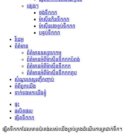
ផ្សេងៗ
ថង់ទឹកកក
ម៉ាស៊ីនកិនទឹកកក
ម៉ាស៊ីនវេចខ្ចប់ទឹកកក
បន្ទប់ទឹកកក
វីដេអូ
ព័ត៌មាន
ព័ត៌មានឧស្សាហកម្ម
ព័ត៌មានអំពីម៉ាស៊ីនទឹកកកបំពង់
ព័ត៌មានអំពីម៉ាស៊ីនទឹកកក
ព័ត៌មានអំពីម៉ាស៊ីនទឹកកកគូប
សំណួរគេសួរញឹកញាប់
អំពីពួកយើង
ទាក់ទងមកយើងខ្ញុំ
ផ្ទះ
ផលិតផល
ផ្សិតទឹកកក
ផ្សិតទឹកកកដែលមានប៉ាតង់របស់យើងគ្រប់គ្រងដំណើរការត្រជាក់ទឹក។