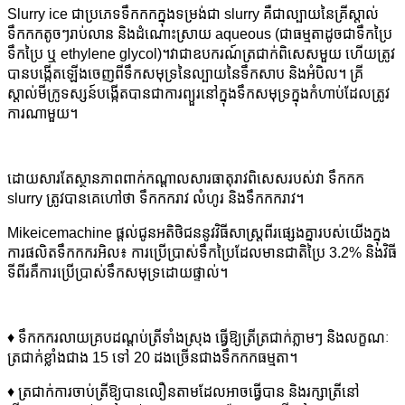
Slurry ice ជាប្រភេទទឹកកកក្នុងទម្រង់ជា slurry គឺជាល្បាយនៃគ្រីស្តាល់
ទឹកកកតូចៗរាប់លាន និងដំណោះស្រាយ aqueous (ជាធម្មតាដូចជាទឹកប្រៃ
ទឹកប្រៃ ឬ ethylene glycol)។វាជាឧបករណ៍ត្រជាក់ពិសេសមួយ ហើយត្រូវ
បានបង្កើតឡើងចេញពីទឹកសមុទ្រនៃល្បាយនៃទឹកសាប និងអំបិល។ គ្រី
ស្តាល់មីក្រូទស្សន៍បង្កើតបានជាការព្យួរនៅក្នុងទឹកសមុទ្រក្នុងកំហាប់ដែលត្រូវ
ការណាមួយ។
ដោយសារតែស្ថានភាពពាក់កណ្តាលសារធាតុរាវពិសេសរបស់វា ទឹកកក
slurry ត្រូវបានគេហៅថា ទឹកកករាវ លំហូរ និងទឹកកករាវ។
Mikeicemachine ផ្តល់ជូនអតិថិជននូវវិធីសាស្រ្តពីរផ្សេងគ្នារបស់យើងក្នុង
ការផលិតទឹកកករអិល៖ ការប្រើប្រាស់ទឹកប្រៃដែលមានជាតិប្រៃ 3.2% និងវិធី
ទីពីរគឺការប្រើប្រាស់ទឹកសមុទ្រដោយផ្ទាល់។
♦ ទឹកកករលាយគ្របដណ្តប់ត្រីទាំងស្រុង ធ្វើឱ្យត្រីត្រជាក់ភ្លាមៗ និងលក្ខណៈ
ត្រជាក់ខ្លាំងជាង 15 ទៅ 20 ដងច្រើនជាងទឹកកកធម្មតា។
♦ ត្រជាក់ការចាប់ត្រីឱ្យបានលឿនតាមដែលអាចធ្វើបាន និងរក្សាត្រីនៅ