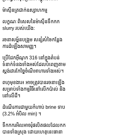
ម៉ាស៊ីនត្រជាក់ឧស្សាហកម្ម
លក្ខណៈពិសេសនៃម៉ាស៊ីនទឹកកក
slurry របស់យើង:
រចនាសម្ព័នបង្រួម សន្សំសំចៃកន្លែង
ការដំឡើងសាមញ្ញ។
ប្រើដែកអ៊ីណុក 316 នៅក្នុងតំបន់
ទំនាក់ទំនងទាំងអស់ដែលបំពេញតាម
ស្តង់ដារកែច្នៃចំណីអាហារទាំងអស់។
ពហុមុខងារ៖ អាចត្រូវបានរចនាឡើង
សម្រាប់ទាំងកម្មវិធីនៅលើកប៉ាល់ និង
នៅលើដី។
ដំណើរការជាមួយកំហាប់ brine ទាប
(3.2% អំបិល min) ។
ទឹកកករអិលអាចរុំផលិតផលដែលកក
បានទាំងស្រុង ដោយហេតុនេះធានា