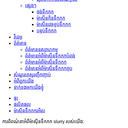
ផ្សេងៗ
ថង់ទឹកកក
ម៉ាស៊ីនកិនទឹកកក
ម៉ាស៊ីនវេចខ្ចប់ទឹកកក
បន្ទប់ទឹកកក
វីដេអូ
ព័ត៌មាន
ព័ត៌មានឧស្សាហកម្ម
ព័ត៌មានអំពីម៉ាស៊ីនទឹកកកបំពង់
ព័ត៌មានអំពីម៉ាស៊ីនទឹកកក
ព័ត៌មានអំពីម៉ាស៊ីនទឹកកកគូប
សំណួរគេសួរញឹកញាប់
អំពីពួកយើង
ទាក់ទងមកយើងខ្ញុំ
ផ្ទះ
ផលិតផល
ម៉ាស៊ីនទឹកកករអិល
ការពិពណ៌នាអំពីម៉ាស៊ីនទឹកកក slurry របស់យើង: