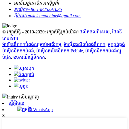
អាស័យដ្ឋាន៖
ចិន អាស៊ីបូព៌ា
ទូរស័ព្ទ៖
+86 13825291035
អ៊ីមែល៖
mikeicemachine@gmail.com
© រក្សាសិទ្ធិ - 2010-2020: រក្សាសិទ្ធិគ្រប់យ៉ាង។
ផលិតផលពិសេស
,
ផែនទី
គេហទំព័រ
ម៉ាស៊ីនទឹកកកបំពង់សម្រាប់អាជីវកម្ម
,
ម៉ាស៊ីនផលិតបំពង់ទឹកកក
,
អ្នកផ្គត់ផ្គង់
ម៉ាស៊ីនទឹកកកបំពង់
,
ម៉ាស៊ីនផលិតទឹកកក Pebble
,
ម៉ាស៊ីនទឹកកកបំពង់ល្អ
បំផុត
,
ឧបករណ៍ធ្វើទឹកកក
,
ផ្ញើអ៊ីមែល
កម្មវិធី WhatsApp
x