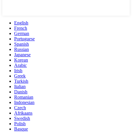
English
French
German
Portuguese
Spanish
Russian
Japanese
Korean
Arabic
Irish
Greek
Turkish
Italian
Danish
Romanian
Indonesian
Czech
Afrikaans
Swedish
Polish
Basque