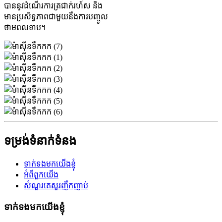
បាននូវដំណើរការត្រជាក់រហ័ស និង
មានប្រសិទ្ធភាពជាមួយនឹងការបញ្ចូល
ថាមពលទាប។
ទម្រង់ទំនាក់ទំនង
ទាក់ទងមកយើងខ្ញុំ
អំពីពួកយើង
សំណួរគេសួរញឹកញាប់
ទាក់ទងមកយើងខ្ញុំ