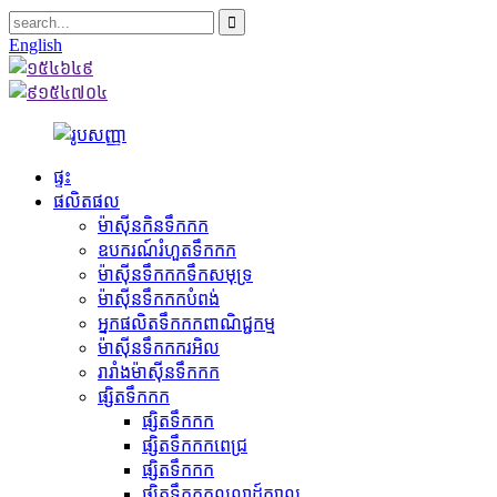
English
ផ្ទះ
ផលិតផល
ម៉ាស៊ីនកិនទឹកកក
ឧបករណ៍រំហួតទឹកកក
ម៉ាស៊ីនទឹកកកទឹកសមុទ្រ
ម៉ាស៊ីនទឹកកកបំពង់
អ្នកផលិតទឹកកកពាណិជ្ជកម្ម
ម៉ាស៊ីនទឹកកករអិល
រារាំងម៉ាស៊ីនទឹកកក
ផ្សិតទឹកកក
ផ្សិតទឹកកក
ផ្សិតទឹកកកពេជ្រ
ផ្សិតទឹកកក
ផ្សិតទឹកកកលលាដ៍ក្បាល