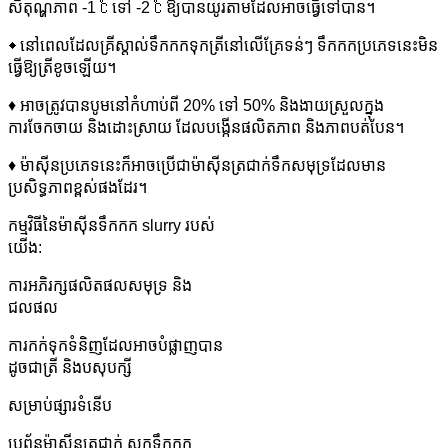
សីតុណ្ហភាព -1 ℃ ទៅ -2 ℃ ឱ្យបានយូរតាមដែលអាចធ្វើទៅបាន។
◆ នៅពេលដែលគ្រីស្តាល់ទឹកកកទុកត្រីនៅលើគ្រែទន់ៗ ទឹកកកប្រភេទនេះមិន
ធ្វើឱ្យត្រីខូចឡើយ។
♦ អាចត្រូវបានបូមនៅកំហាប់ពី 20% ទៅ 50% និងងាយស្រួលក្នុង
ការចែកចាយ និងដោះស្រាយ ដែលបង្កើនផលិតភាព និងភាពបត់បែន។
♦ ម៉ាស៊ីនប្រភេទនេះក៏អាចប្រើជាម៉ាស៊ីនត្រជាក់ទឹកសមុទ្រដែលមាន
ប្រសិទ្ធភាពខ្ពស់ផងដែរ។
កម្មវិធីនៃម៉ាស៊ីនទឹកកក slurry របស់
យើង:
ការអភិរក្សផលិតផលសមុទ្រ និង
ជលផល
ការកក់ទុកទំនិញដែលអាចបំផ្លាញបាន
ដូចជាត្រី និងបសុបក្សី
សម្រាប់ផ្សារទំនើប
ប្រព័ន្ធម៉ាស៊ីនត្រជាក់ ស្តុកទឹកកក