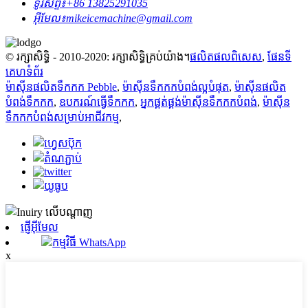
ទូរស័ព្ទ៖
+86 13825291035
អ៊ីមែល៖
mikeicemachine@gmail.com
© រក្សាសិទ្ធិ - 2010-2020: រក្សាសិទ្ធិគ្រប់យ៉ាង។
ផលិតផលពិសេស
,
ផែនទី
គេហទំព័រ
ម៉ាស៊ីនផលិតទឹកកក Pebble
,
ម៉ាស៊ីនទឹកកកបំពង់ល្អបំផុត
,
ម៉ាស៊ីនផលិត
បំពង់ទឹកកក
,
ឧបករណ៍ធ្វើទឹកកក
,
អ្នកផ្គត់ផ្គង់ម៉ាស៊ីនទឹកកកបំពង់
,
ម៉ាស៊ីន
ទឹកកកបំពង់សម្រាប់អាជីវកម្ម
,
ផ្ញើអ៊ីមែល
កម្មវិធី WhatsApp
x