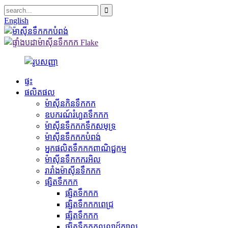
English
ផ្ទះ
ផលិតផល
ម៉ាស៊ីនកិនទឹកកក
ឧបករណ៍រំហួតទឹកកក
ម៉ាស៊ីនទឹកកកទឹកសមុទ្រ
ម៉ាស៊ីនទឹកកកបំពង់
អ្នកផលិតទឹកកកពាណិជ្ជកម្ម
ម៉ាស៊ីនទឹកកករអិល
រារាំងម៉ាស៊ីនទឹកកក
ផ្សិតទឹកកក
ផ្សិតទឹកកក
ផ្សិតទឹកកកពេជ្រ
ផ្សិតទឹកកក
ផ្សិតទឹកកកលលាដ៍ក្បាល