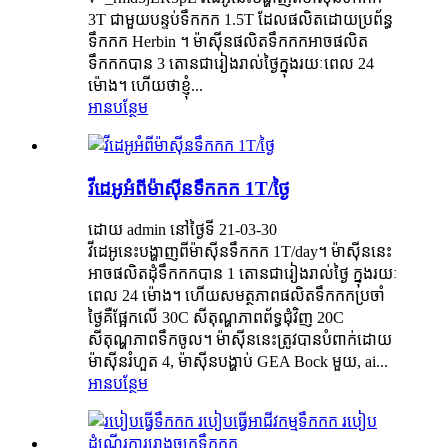
3T ជាមួយបន្ទប់ទឹកកក 1.5T ដែលផលិតដោយប្រព័ន្ធ
ទឹកកក Herbin ។ ម៉ាស៊ីនផលិតទឹកកកអាចផលិត
ទឹកកកបាន 3 តោនជារៀងរាល់ថ្ងៃក្នុងរយៈពេល 24
ម៉ោង។ ហើយថាខ្ញុំ...
អានបន្ថែម
វីដេអូអំពីម៉ាស៊ីនទឹកកក 1T/ថ្ងៃ
ដោយ admin នៅថ្ងៃទី 21-03-30
វីដេអូនេះបង្ហាញពីម៉ាស៊ីនទឹកកក 1T/day។ ម៉ាស៊ីននេះ
អាចផលិតដុំទឹកកកបាន 1 តោនជារៀងរាល់ថ្ងៃ ក្នុងរយៈ
ពេល 24 ម៉ោង។ ហើយសមត្ថភាពផលិតទឹកកកប្រចាំ
ថ្ងៃគឺផ្អែកលើ 30C សីតុណ្ហភាពព័ទ្ធជុំវិញ 20C
សីតុណ្ហភាពទឹកចូល។ ម៉ាស៊ីននេះត្រូវបានបំពាក់ដោយ
ម៉ាស៊ីនរំហួត 4, ម៉ាស៊ីនបង្ហាប់ GEA Bock មួយ, ai...
អានបន្ថែម