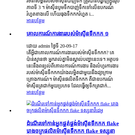
រចនាសម្ព័នរបស់ម៉ាស៊ីនបាញ់ទឹក ត្រូវបានបង្ហាញក្នុងរូប
ភាពទី 3 ។ ម៉ាស៊ីនបូមទឹកបាញ់ទឹកទៅលើឧបករណ៍
រំហួតខាងលើ ហើយធុងទឹកកករំហួត i...
អានបន្ថែម
គោលការណ៍ការងាររបស់ម៉ាស៊ីនទឹកកក ១
ដោយ admin ថ្ងៃទី 20-09-17
តើអ្វីជាគោលការណ៍ការងាររបស់ម៉ាស៊ីនទឹកកក? គេ​
ប៉ាន់​ស្មាន​ថា អ្នក​រាល់​គ្នា​មិន​ស្គាល់​បញ្ហា​នេះ​ទេ។ អត្ថបទ
នេះនឹងពន្យល់ពីគោលការណ៍ការងារ និងលំហូរការងារ
របស់ម៉ាស៊ីនទឹកកកយ៉ាងលម្អិតជាមួយនឹងដ្យាក្រាម
គ្រោងការណ៍។ ម៉ាស៊ីនផលិតទឹកកក គឺជាឧបករណ៍
ម៉ាស៊ីនត្រជាក់មួយប្រភេទ ដែលធ្វើឲ្យទឹកត្រជាក់...
អានបន្ថែម
ដំណើរទៅកាន់អ្នកផ្គត់ផ្គង់ម៉ាស៊ីនទឹកកក flake
រោងចក្រផលិតម៉ាស៊ីនទឹកកក flake ទស្សនា