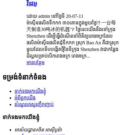
វីដេអូ
ដោយ admin នៅថ្ងៃទី 20-07-11
ម៉ាស៊ីនផលិតទឹកកក ៣០តោនក្នុងមួយថ្ងៃ?! 一台每
天制造30吨冰的机器？ ថ្ងៃនេះយើងនឹងទៅក្រុង
Shenzhen ដើម្បីធ្វើដំណើរទៅពិនិត្យរោងចក្រដែល
ផលិតម៉ាស៊ីនផលិតដុំទឹកកក ស្រុក Bao An គឺជាស្រុក
មួយដែលទើបបង្កើតថ្មីនៃទីក្រុង Shenzhen វាជាកន្លែង
ដ៏ល្អសម្រាប់បើករោងចក្រ រោងចក្រ...
អានបន្ថែម
ទម្រង់ទំនាក់ទំនង
ទាក់ទងមកយើងខ្ញុំ
អំពីពួកយើង
សំណួរគេសួរញឹកញាប់
ទាក់ទងមកយើងខ្ញុំ
អាស័យដ្ឋាន៖
ចិន អាស៊ីបូព៌ា