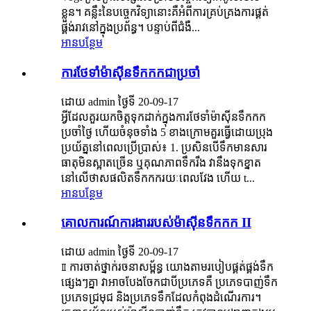
ខ្លួន។ គន្លឹះនៃបច្ចេកវិទ្យានោះគឺអំពីការគ្រប់គ្រងការផ្គត់
ផ្គង់រាវនៅក្នុងប្រព័ន្ធ។ បន្ទាប់​ពី​ជំងឺ​...
អានបន្ថែម
ការថែទាំម៉ាស៊ីនទឹកកកជាប្រចាំ
ដោយ admin ថ្ងៃទី 20-09-17
អ្វីដែលគួរយកចិត្តទុកដាក់ក្នុងការថែទាំម៉ាសុីនទឹកកក
ប្រចាំថ្ងៃ ហើយចំនុចទាំង 5 ខាងក្រោមគួរធ្វើដោយប្រុង
ប្រយ័ត្ននៅពេលប្រើប្រាស់៖ 1. ប្រសិនបើទឹកមានសារ
ធាតុមិនស្អាតច្រើន ឬគុណភាពទឹករឹង វានឹងទុកខ្នាត
នៅលើថាសផលិតទឹកកករយៈពេលវែង ហើយ t...
អានបន្ថែម
គោលការណ៍ការងាររបស់ម៉ាស៊ីនទឹកកក II
ដោយ admin ថ្ងៃទី 20-09-17
Ⅱ ការចាត់ថ្នាក់រចនាសម្ព័ន្ធ យោងតាមរបៀបផ្គត់ផ្គង់ទឹក
ផ្សេងៗគ្នា វាអាចបែងចែកជាបីប្រភេទគឺ ប្រភេទបាញ់ទឹក
ប្រភេទជ្រមុជ និងប្រភេទទឹកដែលកំពុងដំណើរការ។