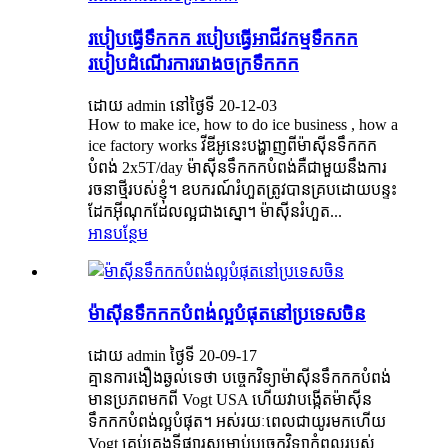
របៀបធ្វើទឹកកក របៀបធ្វើអាជីវកម្មទឹកកក
របៀបដំណើរការរោងចក្រទឹកកក
ដោយ admin នៅថ្ងៃទី 20-12-03
How to make ice, how to do ice business , how a
ice factory works វីឌីអូនេះបង្ហាញពីម៉ាស៊ីនទឹកកក
បំពង់ 2x5T/day ម៉ាស៊ីនទឹកកកបំពង់គឺជាមួយនឹងការ
រចនាថ្មីរបស់ខ្ញុំ។ ឧបករណ៍រំហួតត្រូវបានគ្របដោយបន្ទះ
ដែកអ៊ីណុកដែលល្អជាងស្នោ។ ម៉ាស៊ីនរំហួត...
អានបន្ថែម
ម៉ាស៊ីនទឹកកកបំពង់ល្អបំផុតនៅប្រទេសចិន
ដោយ admin ថ្ងៃទី 20-09-17
គ្មានការងឿងឆ្ងល់ទេថា បច្ចេកវិទ្យាម៉ាស៊ីនទឹកកកបំពង់
មានប្រភពមកពី Vogt USA ហើយវាបង្កើតម៉ាស៊ីន
ទឹកកកបំពង់ល្អបំផុត។ អស់រយៈពេលជាយូរមកហើយ
Vogt គ្រប់គ្រងទីផ្សារសម្រាប់បច្ចេកវិទ្យាកំពូលរបស់