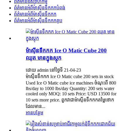
ព័ត៌មានឧស្សាហកម្ម
ព័ត៌មានអំពីម៉ាស៊ីនទឹកកកបំពង់
ព័ត៌មានអំពីម៉ាស៊ីនទឹកកក
ព័ត៌មានអំពីម៉ាស៊ីនទឹកកកគូប
ម៉ាសុីនទឹកកក Ice O Matic Cube 200
ឈុត មានក្នុងស្តុក
ដោយ admin នៅថ្ងៃទី 21-04-23
ម៉ាសុីនទឹកកក Ice O Matic cube 200 sets in stock
Used Ice O Matic cube ice machines ចំណុះពី 800
lbs/day to 1000 lbs/day Quantity: 200 sets water
cooled only MOQ: 10 sets Price: USD 13500 for
10 sets more price. ពួកវាជាម៉ាស៊ីនទឹកកកតម្លៃថោក
ដែលមាន...
អានបន្ថែម