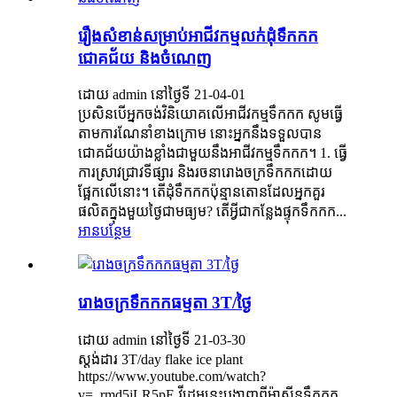
រឿងសំខាន់សម្រាប់អាជីវកម្មលក់ដុំទឹកកក
ជោគជ័យ និងចំណេញ
ដោយ admin នៅថ្ងៃទី 21-04-01
ប្រសិនបើអ្នកចង់វិនិយោគលើអាជីវកម្មទឹកកក សូមធ្វើ
តាមការណែនាំខាងក្រោម នោះអ្នកនឹងទទួលបាន
ជោគជ័យយ៉ាងខ្លាំងជាមួយនឹងអាជីវកម្មទឹកកក។ 1. ធ្វើ
ការស្រាវជ្រាវទីផ្សារ និងរចនារោងចក្រទឹកកកដោយ
ផ្អែកលើនោះ។ តើដុំទឹកកកប៉ុន្មានតោនដែលអ្នកគួរ
ផលិតក្នុងមួយថ្ងៃជាមធ្យម? តើអ្វីជាកន្លែងផ្ទុកទឹកកក...
អានបន្ថែម
រោងចក្រទឹកកកធម្មតា 3T/ថ្ងៃ
ដោយ admin នៅថ្ងៃទី 21-03-30
ស្តង់ដារ 3T/day flake ice plant
https://www.youtube.com/watch?
v=_rmd5jLR5pE វីដេអូនេះបង្ហាញពីម៉ាស៊ីនទឹកកក