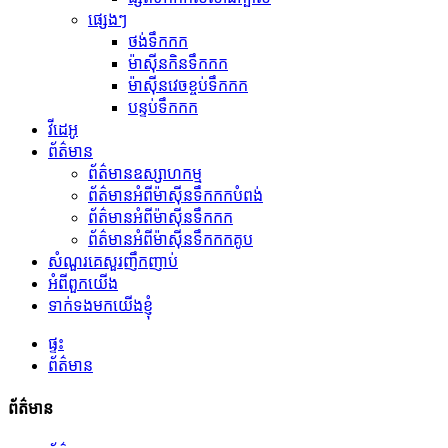
ផ្សេងៗ
ថង់ទឹកកក
ម៉ាស៊ីនកិនទឹកកក
ម៉ាស៊ីនវេចខ្ចប់ទឹកកក
បន្ទប់ទឹកកក
វីដេអូ
ព័ត៌មាន
ព័ត៌មានឧស្សាហកម្ម
ព័ត៌មានអំពីម៉ាស៊ីនទឹកកកបំពង់
ព័ត៌មានអំពីម៉ាស៊ីនទឹកកក
ព័ត៌មានអំពីម៉ាស៊ីនទឹកកកគូប
សំណួរគេសួរញឹកញាប់
អំពីពួកយើង
ទាក់ទងមកយើងខ្ញុំ
ផ្ទះ
ព័ត៌មាន
ព័ត៌មាន